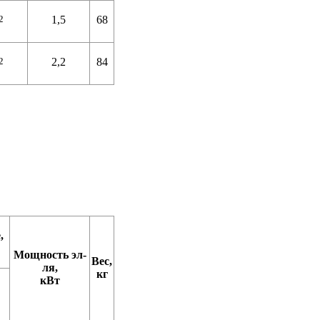
2
1,5
68
2
2,2
84
,
Мощность эл-
Вес,
ля,
кг
кВт