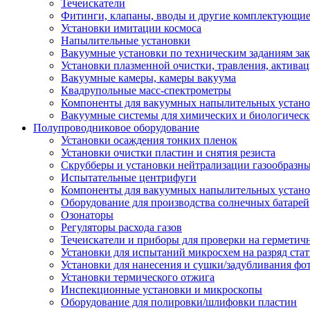
Течеискатели
Фитинги, клапаны, вводы и другие комплектующие
Установки имитации космоса
Напылительные установки
Вакуумные установки по техническим заданиям зак
Установки плазменной очистки, травления, активац
Вакуумные камеры, камеры вакуума
Квадрупольные масс-спектрометры
Компоненты для вакуумных напылительных устано
Вакуумные системы для химических и биологическ
Полупроводниковое оборудование
Установки осаждения тонких пленок
Установки очистки пластин и снятия резиста
Скрубберы и установки нейтрализации газообразны
Испытательные центрифуги
Компоненты для вакуумных напылительных устано
Оборудование для производства солнечных батарей
Озонаторы
Регуляторы расхода газов
Течеискатели и приборы для проверки на герметич
Установки для испытаний микросхем на разряд стат
Установки для нанесения и сушки/задубливания фо
Установки термического отжига
Инспекционные установки и микроскопы
Оборудование для полировки/шлифовки пластин