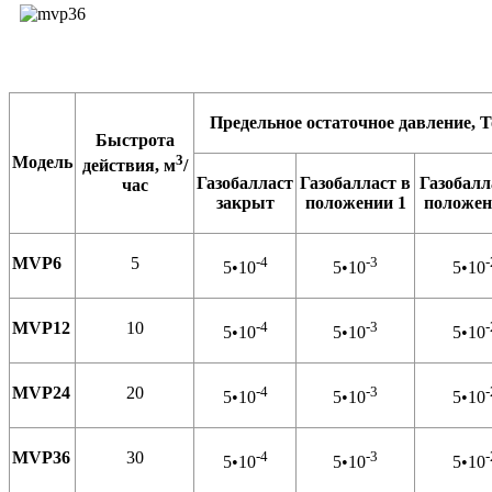
Предельное остаточное давление, 
Быстрота
3
Модель
действия, м
/
Газобалласт
Газобалласт в
Газобалл
час
закрыт
положении 1
положен
MVP6
5
-4
-3
-
5•10
5•10
5•10
MVP12
10
-4
-3
-
5•10
5•10
5•10
MVP24
20
-4
-3
-
5•10
5•10
5•10
MVP36
30
-4
-3
-
5•10
5•10
5•10