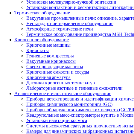
Установки молекулярно-лучевой эпитаксии
Установки контактной и бесконтактной литографии
Термическое оборудование
Вакуумные промышленные печи: описание, характ
Нестандартное термическое оборудование
Атмосферные термические печи
Термическое оборудование производства MSH Tech
Криогенное оборудование
Криогенные машины
Криостаты
Гелиевые компрессоры
Вакуумные крионасосы
Сверхпроводящие магниты
Криогенные емкости и сосуды
Криогенная арматура
Датчики криогенных температур
Лабораторные азотные и гелиевые ожижители
Аналитическое и испытательное оборудование
Приборы детектирования и идентификации химиче
Приборы химического мониторинга (GC)
Приборы обнаружения химических веществ (GC/PI
Квадрупольные масс-спектрометры купить в Москв
Установки имитации космоса
Системы высокотемпературных прочностных испы
Камеры для динамических вибрационных испытан