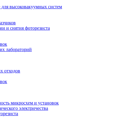
 для высоковакуумных систем
азчиков
ии и снятия фоторезиста
вок
их лабораторий
х отходов
вок
ность микросхем и установок
ического электричества
торезиста