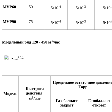
MVP60
50
-4
-3
-
5•10
5•10
5•10
MVP90
75
-4
-3
-
5•10
5•10
5•10
3
Модельный ряд 120 - 450 м
/час
Предельное остаточное давление
Торр
Быстрота
действия,
Модель
3
м
/час
Газобалласт
Газобалласт
закрыт
открыт