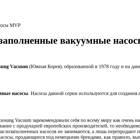
асосы MVP
озаполненные вакуумные насо
sung Vacuum
(Южная Корея), образованной в 1978 году и на д
мные насосы
. Насосы данной серии используются для создания
ung Vacuum зарекомендовали себя по всему миру как очень над
вание с продукцией европейских производителей, то необходимо 
аслозаполненных насосов не занимаются, а лишь перепродают по
асосы, продающиеся под немецкими брендами, как правило, вып