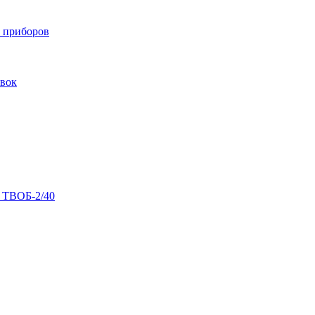
 приборов
вок
в ТВОБ-2/40