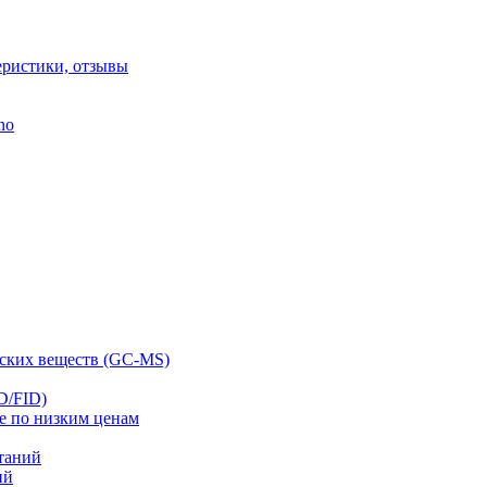
еристики, отзывы
no
ских веществ (GC-MS)
D/FID)
е по низким ценам
таний
ий