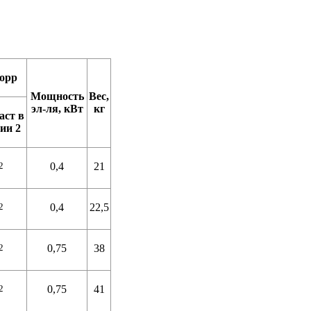
Торр
Мощность
Вес,
эл-ля, кВт
кг
аст в
ии 2
2
0,4
21
2
0,4
22,5
2
0,75
38
2
0,75
41