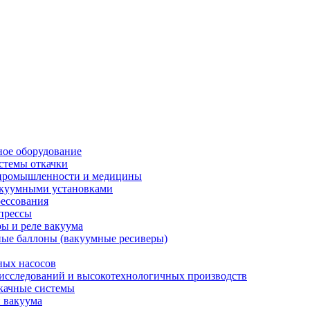
ое оборудование
стемы откачки
 промышленности и медицины
акуумными установками
ессования
прессы
ы и реле вакуума
ые баллоны (вакуумные ресиверы)
ных насосов
 исследований и высокотехнологичных производств
качные системы
 вакуума