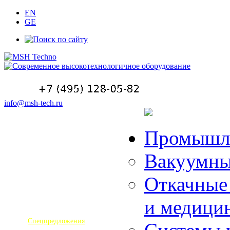
EN
GE
info@msh-tech.ru
О компании
Промышле
Оборудование
Вакуумны
Услуги
Полезная информация
Откачные
Новости
и медици
Контакты
Спецпредложения