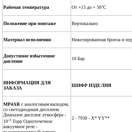
Рабочая температура
От +15 до + 50°C
Положение при монтаже
Вертикально
Материал исполнения
Никелированная бронза и не
Допустимое избыточное
10 Бар
давление
ИНФОРМАЦИЯ ДЛЯ
ШИФР ИЗДЕЛИЯ
ЗАКАЗА
MP4AR
c аналоговым выходом,
со светодиодным дисплеем.
Диапазон дисплея: атмосфера -
2 - 7930 - X* YY**
-3
10
Торр Одноточечное
вакуумное реле -
высоковакуумный датчик