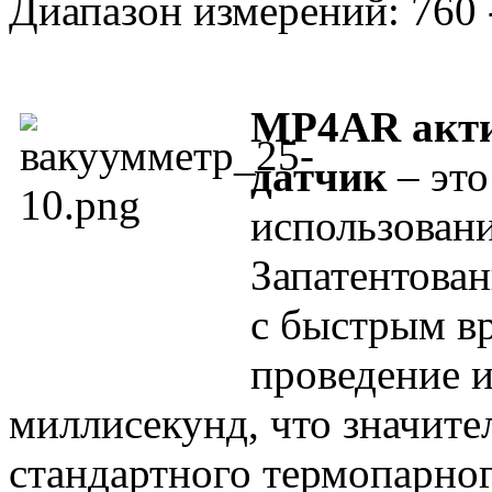
Диапазон измерений: 760 
MP4AR акт
датчик
– это
использовани
Запатентова
с быстрым в
проведение и
миллисекунд, что значите
стандартного термопарно