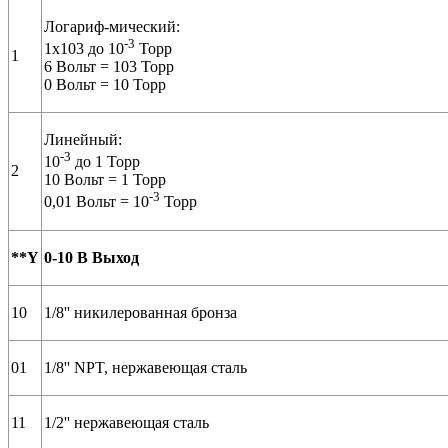
Логариф-мический:
-3
1х103 до 10
Торр
1
6 Вольт = 103 Торр
0 Вольт = 10 Торр
Линейный:
-3
10
до 1 Торр
2
10 Вольт = 1 Торр
-3
0,01 Вольт = 10
Торр
**Y
0-10 В Выход
10
1/8'' никилерованная бронза
01
1/8'' NPT, нержавеющая сталь
11
1/2'' нержавеющая сталь